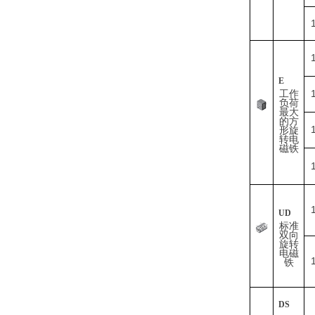
E
工作
负荷
最大
的方
形旋
转电
磁铁
UD
标准
双向
旋转
电磁
铁
DS