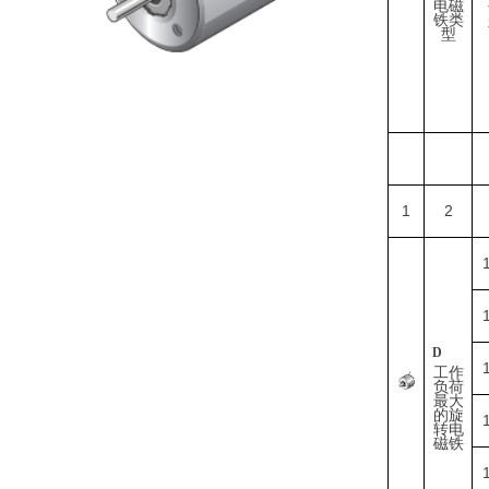
电磁
铁类
型
1
2
D
工作
负荷
最大
的旋
转电
磁铁