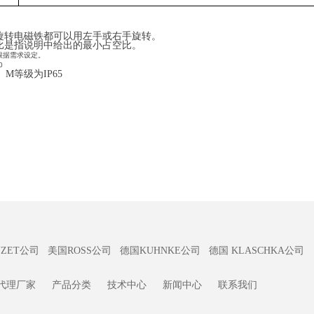
旋转电磁铁都可以用左手或右手旋转。
比是指说明中给出的最小占空比。
根据需求设定。
0
、
等级为
M
IP65
UZET公司
美国ROSS公司
德国KUHNKE公司
德国 KLASCHKA公司
代理厂家
产品分类
技术中心
新闻中心
联系我们