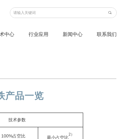
끠
术中心
行业应用
新闻中心
联系我们
铁产品一览
技术参数
2）
100%占空比
最小占空比